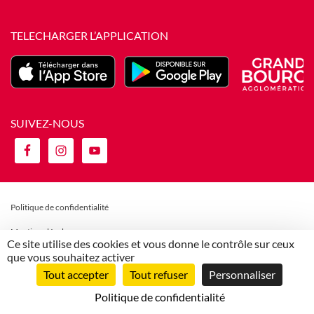
TELECHARGER L’APPLICATION
SUIVEZ-NOUS
Politique de confidentialité
Mentions légales
Ce site utilise des cookies et vous donne le contrôle sur ceux
que vous souhaitez activer
Politique de gestion des cookies
Tout accepter
Tout refuser
Personnaliser
Règlement et CGV
Politique de confidentialité