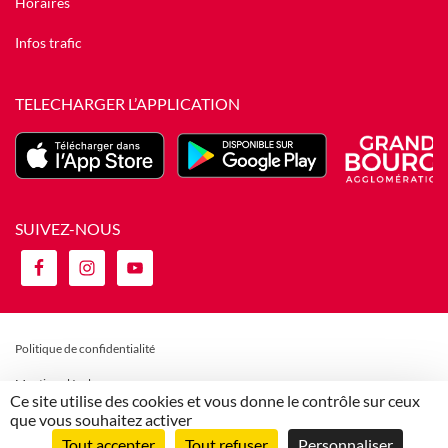
Horaires
Infos trafic
TELECHARGER L’APPLICATION
SUIVEZ-NOUS
Politique de confidentialité
Mentions légales
Ce site utilise des cookies et vous donne le contrôle sur ceux
que vous souhaitez activer
Politique de gestion des cookies
Tout accepter
Tout refuser
Personnaliser