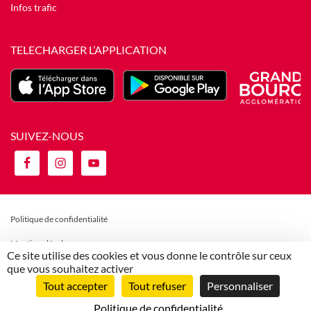
Infos trafic
TELECHARGER L’APPLICATION
SUIVEZ-NOUS
Politique de confidentialité
Mentions légales
Ce site utilise des cookies et vous donne le contrôle sur ceux
que vous souhaitez activer
Politique de gestion des cookies
Tout accepter
Tout refuser
Personnaliser
Règlement et CGV
Politique de confidentialité